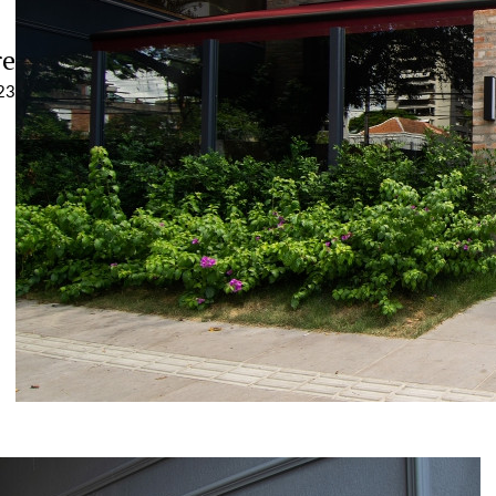
re
023